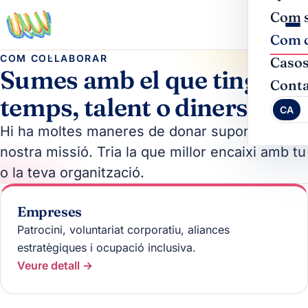
Com s
Com c
COM COL·LABORAR
Caso
Sumes amb el que tinguis:
Conta
temps, talent o diners
CA
Hi ha moltes maneres de donar suport a la
nostra missió. Tria la que millor encaixi amb tu
o la teva organització.
Empreses
Patrocini, voluntariat corporatiu, aliances
estratègiques i ocupació inclusiva.
Veure detall →